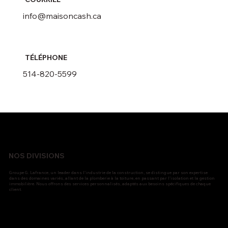
info@maisoncash.ca
TÉLÉPHONE
514-820-5599
NOS DIVISIONS
Groupe G. Lafrance, un leader dans l'industrie de la construction, se distingue par son expertise
dans des domaines variés, allant de la plomberie à la toiture, en passant par l'isolation et la gestion
immobilière. Nous offrons des services personnalisés, adaptés aux besoins spécifiques de chaque
client.